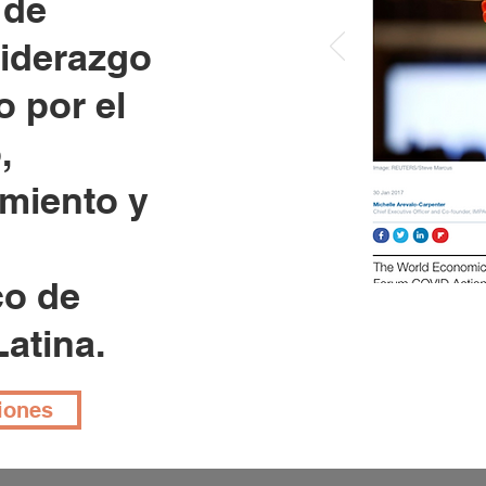
 de
liderazgo
 por el
,
miento y
o de
atina.
iones