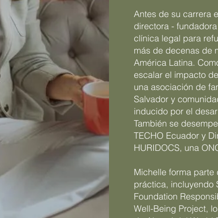
Antes de su carrera e
directora - fundador
clínica legal para re
más de decenas de mi
América Latina. Como
escalar el impacto d
una asociación de fa
Salvador y comunida
inducido por el desar
También se desempeñ
TECHO Ecuador y Dir
HURIDOCS, una ONG 
Michelle forma parte
práctica, incluyendo
Foundation Responsib
Well-Being Project, 