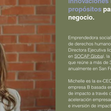
innovaciones
propósitos
par
negocio.
Emprendedora social,
de derechos humanos
Directora Ejecutiva li
en
SOCAP Globa
l, l
que reúne a más de 3
anualmente en San F
Michelle es la ex-C
empresa B basada en
de impacto a través 
aceleración empresar
e inversión de impact