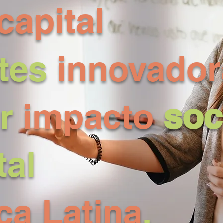
capital
tes
innovador
ar
impacto
soc
tal
ca Latina
.