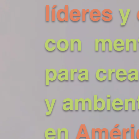
líderes
y
con
men
para cre
y ambien
en
Améri