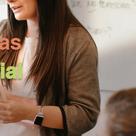
as
ial