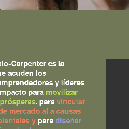
alo-Carpenter es la
que acuden los
emprendedores y líderes
 impacto para
movilizar
prósperas
, para
vincular
de mercado al a causas
bientales
y
para
diseñar